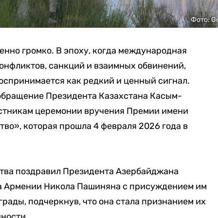
Фото: G
енно громко. В эпоху, когда международная
конфликтов, санкций и взаимных обвинений,
оспринимается как редкий и ценный сигнал.
обращение Президента Казахстана Касым-
астникам церемонии вручения Премии имени
тво», которая прошла 4 февраля 2026 года в
ства поздравил Президента Азербайджана
а Армении Никола Пашиняна с присуждением им
рады, подчеркнув, что она стала признанием их
нности.