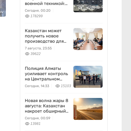
военной техникой:
что известно
Сегодня, 00:20
ov
178299
Казахстан может
получить новое
производство для
химпрома и
7 августа, 23:55
энергетики
39622
Полиция Алматы
усиливает контроль
на Центральном
вещевом рынке
Сегодня, 14:33
15103
Новая волна жары 8
августа: Казахстан
накроет обширный
антициклон
Сегодня, 00:59
13981