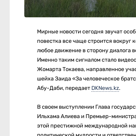
Мирные новости сегодня звучат особ
повестка все чаще строится вокруг 
любое движение в сторону диалога в
Именно таким сигналом стало видео
Жомарта Токаева, направленное уч
шейха Заида «За человеческое братс
Абу-Даби, передает
DKNews.kz
.
В своем выступлении Глава государ
Ильхама Алиева и Премьер-министр
этой престижной международной наг
политической мудрости и ответстве