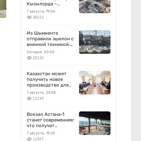
Кызылорда –
Жезказган
7 августа, 19:56
РК
39215
Из Шымкента
отправили эшелон с
военной техникой:
что известно
Сегодня, 00:20
20130
Казахстан может
получить новое
производство для
химпрома и
7 августа, 23:55
энергетики
13145
Вокзал Астана-1
станет современнее:
что получат
пассажиры
7 августа, 19:32
12507