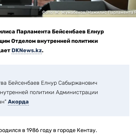
Фото: Ж. Жумабеков/Мажилис Парламента 
илиса Парламента Бейсенбаев Елнур
им Отделом внутренней политики
дает
DKNews.kz
.
тва Бейсенбаев Елнур Сабыржанович
внутренней политики Администрации
ан"
Акорда
родился в 1986 году в городе Кентау.