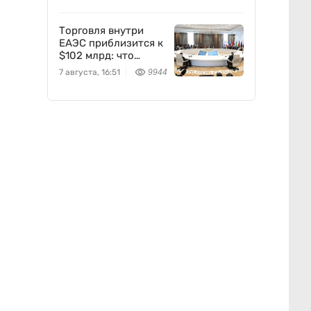
Торговля внутри
ЕАЭС приблизится к
$102 млрд: что
предложил
7 августа, 16:51
9944
Казахстан