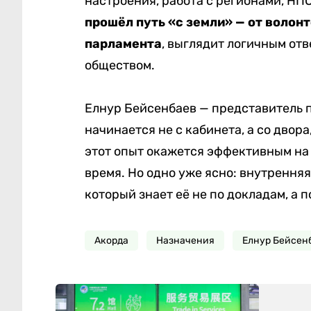
настроения, работа с регионами, НП
прошёл путь «с земли» — от воло
парламента
, выглядит логичным отв
обществом.
Елнур Бейсенбаев — представитель 
начинается не с кабинета, а со дво
этот опыт окажется эффективным на
время. Но одно уже ясно: внутренняя
который знает её не по докладам, а 
Акорда
Назначения
Елнур Бейсен