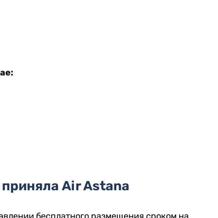
ае:
приняла Air Astana
тавлении бесплатного размещения сроком на