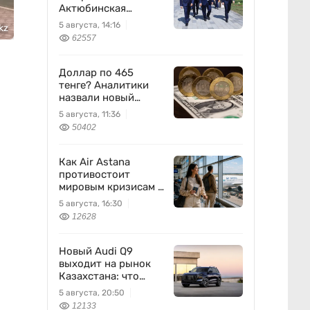
Актюбинская
область
5 августа, 14:16
kz
62557
Доллар по 465
тенге? Аналитики
назвали новый
диапазон
5 августа, 11:36
50402
Как Air Astana
противостоит
мировым кризисам в
авиации
5 августа, 16:30
12628
Новый Audi Q9
выходит на рынок
Казахстана: что
известно
5 августа, 20:50
12133