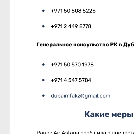
+971 50 508 5226
+971 2 449 8778
Генеральное консульство РК в Дуб
+971 50 570 1978
+971 4 547 5784
dubaimfakz@gmail.com
Какие меры 
Ранее Air Astana сообщила о предос