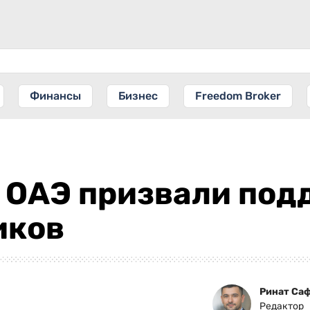
Финансы
Бизнес
Freedom Broker
в ОАЭ призвали под
иков
Ринат Са
Редактор