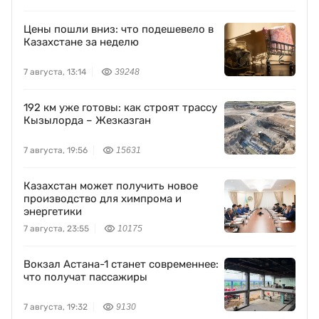
Цены пошли вниз: что подешевело в
Казахстане за неделю
7 августа, 13:14
39248
192 км уже готовы: как строят трассу
Кызылорда – Жезказган
7 августа, 19:56
15631
Казахстан может получить новое
производство для химпрома и
энергетики
7 августа, 23:55
10175
Вокзал Астана-1 станет современнее:
что получат пассажиры
7 августа, 19:32
9130