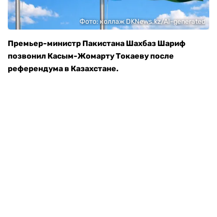
Фото: коллаж DKNews.kz/AI-generated
Премьер-министр Пакистана Шахбаз Шариф
позвонил Касым-Жомарту Токаеву после
референдума в Казахстане.