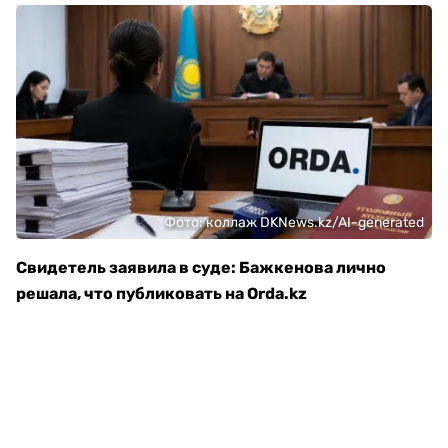
Фото: коллаж DKNews.kz/AI-generated
Свидетель заявила в суде: Бажкенова лично
решала, что публиковать на Orda.kz