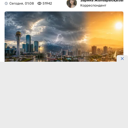
Зарина Жолбарысқызы
Сегодня, 01:08
51942
Корреспондент
Шымкент раскалится до +38°C.