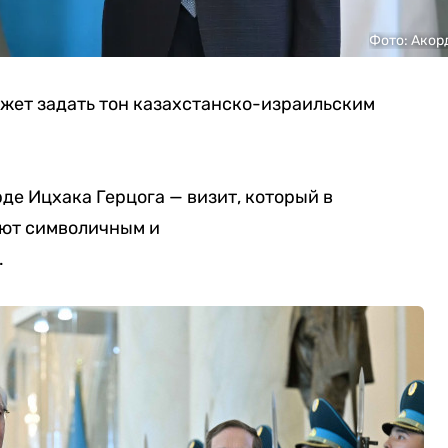
Фото: Акор
ожет задать тон казахстанско-израильским
рде
Ицхака Герцога
— визит, который в
ают символичным и
.