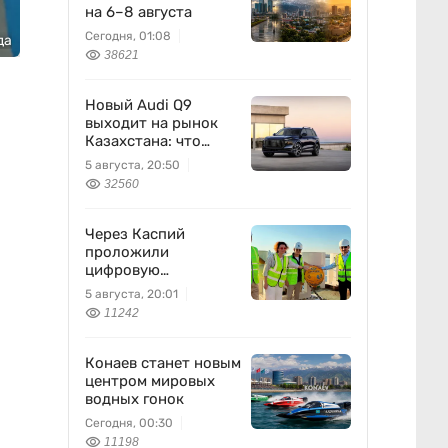
на 6–8 августа
Сегодня, 01:08
да
38621
Новый Audi Q9
выходит на рынок
Казахстана: что
известно
5 августа, 20:50
32560
Через Каспий
проложили
цифровую
магистраль: что это
5 августа, 20:01
изменит
11242
Конаев станет новым
центром мировых
водных гонок
Сегодня, 00:30
11198