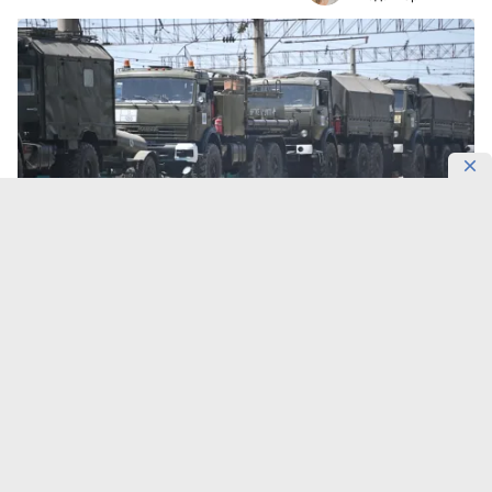
Фото: Пресс-служба Шымкентского гарнизона
Десятки единиц боевой техники перебрасывают
на полигон «Матыбулак».