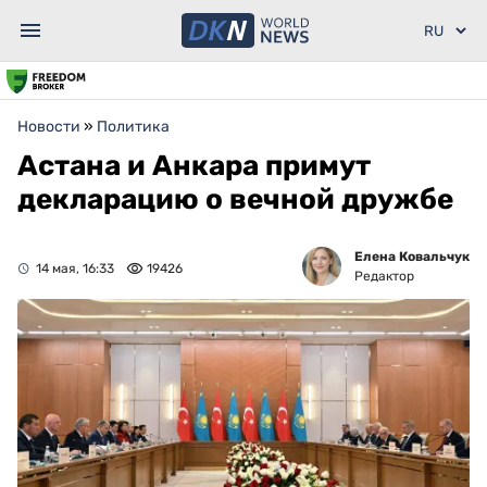
Новости
»
Политика
Астана и Анкара примут
декларацию о вечной дружбе
Елена Ковальчук
14 мая, 16:33
19426
Редактор