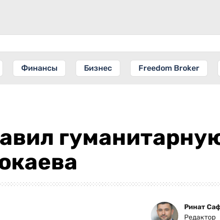
Финансы
Бизнес
Freedom Broker
равил гуманитарну
Токаева
Ринат Са
Редактор