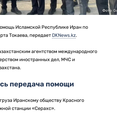
Фото: G
помощь Исламской Республике Иран по
та Токаева, передает
DKNews.kz
.
казахстанским агентством международного
ерством иностранных дел, МЧС и
захстана.
ась передача помощи
груза Иранскому обществу Красного
жной станции «Серахс».