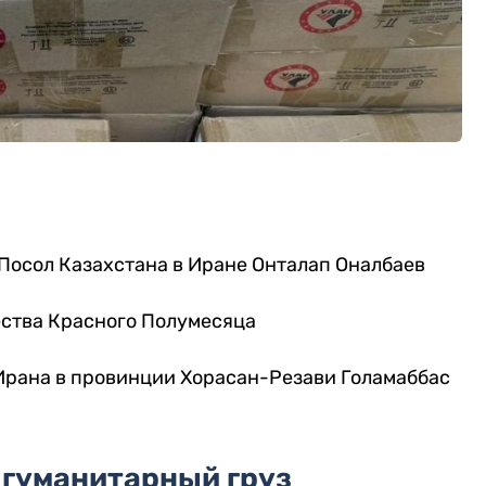
осол Казахстана в Иране Онталап Оналбаев
ства Красного Полумесяца
Ирана в провинции Хорасан-Резави Голамаббас
 гуманитарный груз