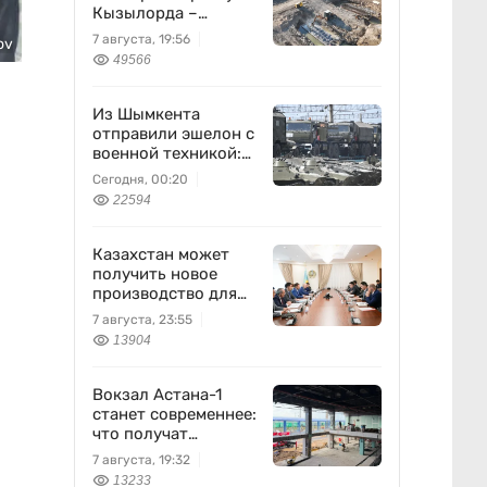
Кызылорда –
Жезказган
7 августа, 19:56
ov
49566
Из Шымкента
отправили эшелон с
военной техникой:
что известно
Сегодня, 00:20
22594
Казахстан может
получить новое
производство для
химпрома и
7 августа, 23:55
энергетики
13904
Вокзал Астана-1
станет современнее:
что получат
пассажиры
7 августа, 19:32
13233