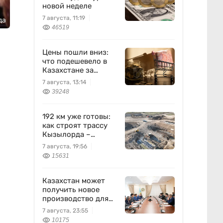
новой неделе
7 августа, 11:19
да
46519
Цены пошли вниз:
что подешевело в
Казахстане за
неделю
7 августа, 13:14
39248
192 км уже готовы:
как строят трассу
Кызылорда –
Жезказган
7 августа, 19:56
15631
Казахстан может
получить новое
производство для
химпрома и
7 августа, 23:55
энергетики
10175