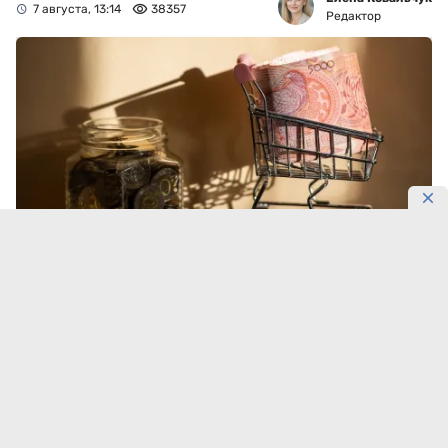
7 августа, 13:14
38357
Редактор
Фото: Максима Золотухина/DKNews.kz
Овощи стали главным источником недельного
снижения цен в Казахстане. К 5 августа 2026 года
огурцы подешевели на 2,4%, капуста — на 2,1%, а
помидоры и картофель — на 1,7%,
передает
DKNews.kz
.