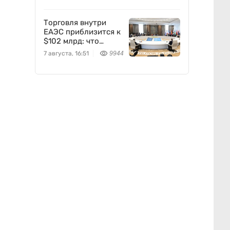
Торговля внутри
ЕАЭС приблизится к
$102 млрд: что
предложил
7 августа, 16:51
9944
Казахстан