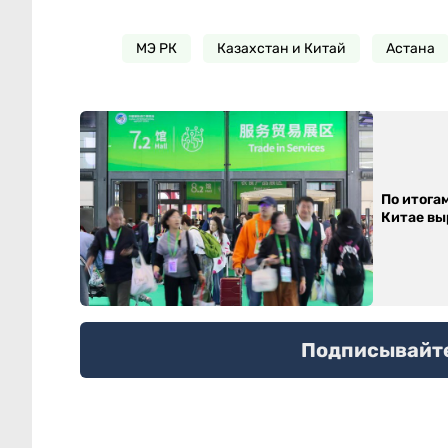
МЭ РК
Казахстан и Китай
Астана
По итога
Китае выр
Подписывайтес