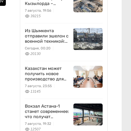
ov
Кызылорда –
Жезказган
7 августа, 19:56
39215
Из Шымкента
отправили эшелон с
военной техникой:
что известно
Сегодня, 00:20
20130
Казахстан может
получить новое
производство для
химпрома и
7 августа, 23:55
энергетики
13145
Вокзал Астана-1
станет современнее:
что получат
пассажиры
7 августа, 19:32
12507