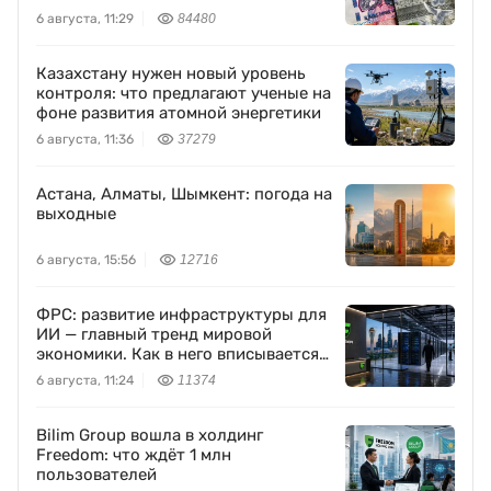
6 августа, 11:29
84480
Казахстану нужен новый уровень
контроля: что предлагают ученые на
фоне развития атомной энергетики
6 августа, 11:36
37279
Астана, Алматы, Шымкент: погода на
выходные
6 августа, 15:56
12716
ФРС: развитие инфраструктуры для
ИИ — главный тренд мировой
экономики. Как в него вписывается
Freedom Holding Corp.
6 августа, 11:24
11374
Bilim Group вошла в холдинг
Freedom: что ждёт 1 млн
пользователей