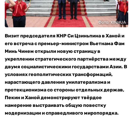
Фото: XINHUA
Визит председателя КНР Си Цзиньпина в Ханой и
его встреча с премьер-министром Вьетнама Фам
Минь Чинем открыли новую страницу в
укреплении стратегического партнёрства между
двумя социалистическими государствами Азии. В
условиях геополитических трансформаций,
нарастающего давления унилатерализма и
протекционизма со стороны отдельных держав,
Пекин и Ханой демонстрируют твёрдое
намерение выстраивать общую повестку
модернизации и справедливого миропорядка.