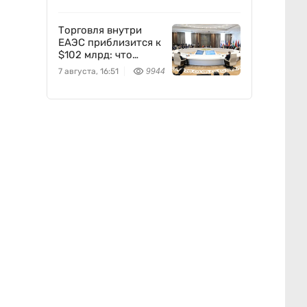
Торговля внутри
ЕАЭС приблизится к
$102 млрд: что
предложил
7 августа, 16:51
9944
Казахстан