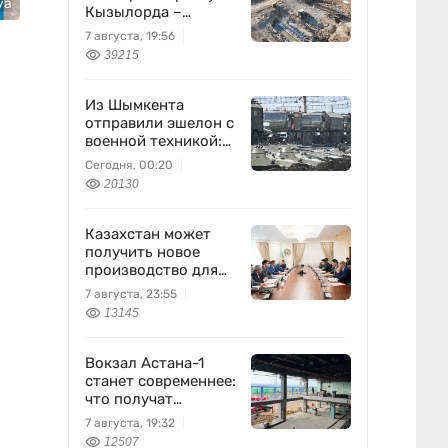
уа
Кызылорда –
Жезказган
7 августа, 19:56
39215
Из Шымкента
отправили эшелон с
военной техникой:
что известно
Сегодня, 00:20
20130
Казахстан может
получить новое
производство для
химпрома и
7 августа, 23:55
энергетики
13145
Вокзал Астана-1
станет современнее:
что получат
пассажиры
7 августа, 19:32
12507