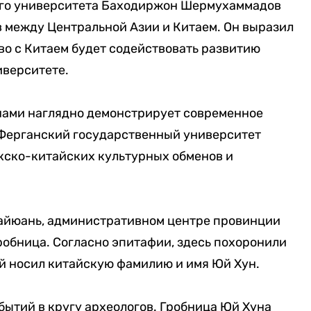
ого университета Баходиржон Шермухаммадов
 между Центральной Азии и Китаем. Он выразил
тво с Китаем будет содействовать развитию
иверситете.
нами наглядно демонстрирует современное
 Ферганский государственный университет
кско-китайских культурных обменов и
 Тайюань, административном центре провинции
робница. Согласно эпитафии, здесь похоронили
й носил китайскую фамилию и имя Юй Хун.
бытий в кругу археологов. Гробница Юй Хуна