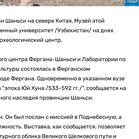
Фото: Синьх
и Шаньси на севере Китая, Музей этой
енный университет /Узбекистан/ на днях
рхеологический центр.
го центра Фергана-Шаньси и Лаборатории по
ультуры состоялась в Ферганском
оде Фергана. Одновременно в указанном вузе
"эпоха Юй Хуна /533-592 гг./", сообщается на
рного наследия провинции Шаньси.
. Он был послан с миссией в Поднебесную, а
лжность. Выставка, как сообщается, позволяет
турного облика Великого Шелкового пути и