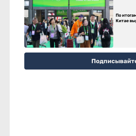
По итога
Китае выр
Подписывайтес