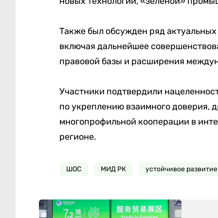
новых технологий, «зелёной» промы
Также был обсужден ряд актуальных
включая дальнейшее совершенствов
правовой базы и расширения междун
Участники подтвердили нацеленнос
по укреплению взаимного доверия, 
многопрофильной кооперации в интер
регионе.
ШОС
МИД РК
устойчивое развитие