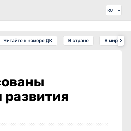
Читайте в номере ДК
В стране
В мире
сованы
 развития