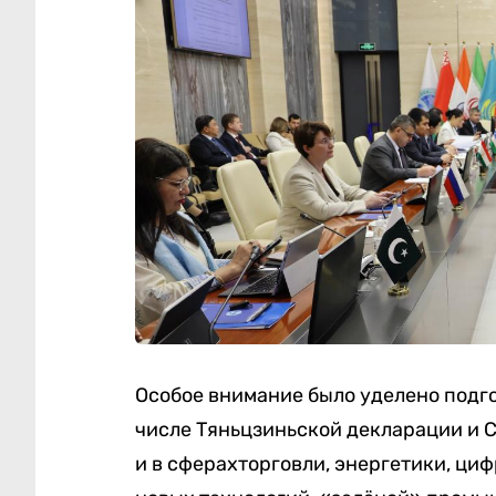
Особое внимание было уделено подго
числе Тяньцзиньской декларации и С
и в сферахторговли, энергетики, ци