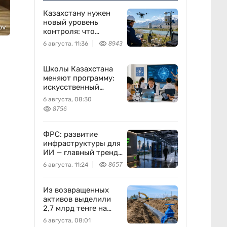
Казахстану нужен
новый уровень
ov
контроля: что
предлагают ученые
6 августа, 11:36
8943
на фоне развития
атомной энергетики
Школы Казахстана
меняют программу:
искусственный
интеллект станет
6 августа, 08:30
частью уроков с 1
8756
класса
ФРС: развитие
инфраструктуры для
ИИ — главный тренд
мировой экономики.
6 августа, 11:24
8657
Как в него
вписывается
Freedom Holding
Из возвращенных
Corp.
активов выделили
2,7 млрд тенге на
водоснабжение
6 августа, 08:01