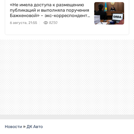
«Не имела доступа к размещению
публикаций и выполняла поручения
Бажкеновой» – экс-корреспондент
Orda.kz Дуйсенова
6 августа, 21:55
8250
Новости
»
ДК Авто