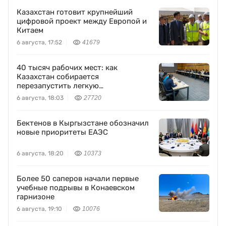
Казахстан готовит крупнейший
цифровой проект между Европой и
Китаем
6 августа, 17:52
41679
40 тысяч рабочих мест: как
Казахстан собирается
перезапустить легкую
промышленность
6 августа, 18:03
27720
Бектенов в Кыргызстане обозначил
новые приоритеты ЕАЭС
6 августа, 18:20
10373
Более 50 саперов начали первые
учебные подрывы в Конаевском
гарнизоне
6 августа, 19:10
10076