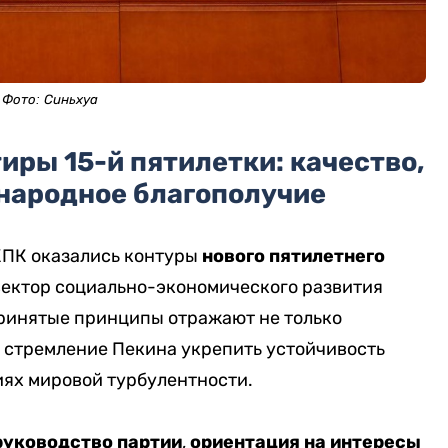
Фото: Синьхуа
иры 15-й пятилетки: качество,
 народное благополучие
 КПК оказались контуры
нового пятилетнего
вектор социально-экономического развития
Принятые принципы отражают не только
и стремление Пекина укрепить устойчивость
иях мировой турбулентности.
руководство партии
,
ориентация на интересы