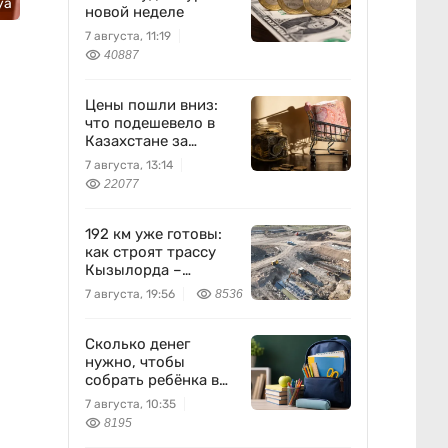
уа
новой неделе
7 августа, 11:19
40887
Цены пошли вниз:
что подешевело в
Казахстане за
неделю
7 августа, 13:14
22077
192 км уже готовы:
как строят трассу
Кызылорда –
Жезказган
7 августа, 19:56
8536
Сколько денег
нужно, чтобы
собрать ребёнка в
школу?
7 августа, 10:35
8195