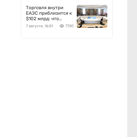
Торговля внутри
ЕАЭС приблизится к
$102 млрд: что
предложил
7 августа, 16:51
7590
Казахстан