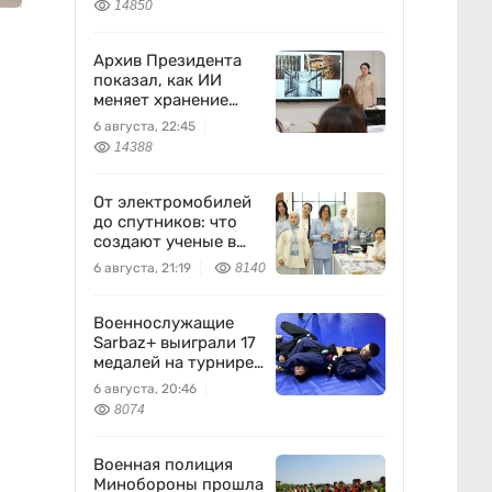
14850
Бажкеновой» – экс-
корреспондент
Orda.kz Дуйсенова
Архив Президента
показал, как ИИ
меняет хранение
документов в
6 августа, 22:45
Казахстане
14388
От электромобилей
до спутников: что
создают ученые в
Казахстане
6 августа, 21:19
8140
Военнослужащие
Sarbaz+ выиграли 17
медалей на турнире
по джиу-джитсу
6 августа, 20:46
8074
Военная полиция
Минобороны прошла