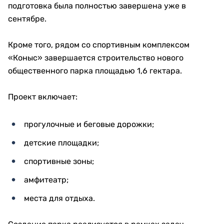
региона.
Обсуждались привлечение инвестиций, запуск
новых производств, развитие специальной
экономической зоны «Актобе», модернизация
сельского хозяйства и реализация поручений Главы
государства.
Нурлыбек Налибаев также посетил:
Ситуационный центр «109», интегрированный с
государственными информационными
системами;
Актюбинский завод ферросплавов АО «ТНК
"Казхром"», где ознакомился с планами
развития производства.