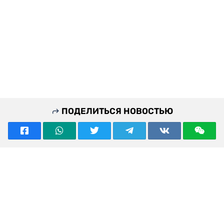
Актюбинская область остается одним из ключевых
промышленных и транспортных регионов
Казахстана. Комплексная модернизация дорог,
железнодорожной инфраструктуры, коммунальных
объектов и общественных пространств должна
повысить инвестиционную привлекательность
региона, улучшить качество жизни жителей и
создать условия для дальнейшего экономического
роста.
По итогам поездки Нурлыбек Налибаев поручил
обеспечить постоянный контроль качества
строительства всех инфраструктурных объектов и
завершить работы в установленные сроки.
Нурлыбек Налибаев
Актюбинская область