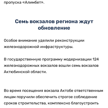
необходимо организовать работу максимально
эффективно и оперативно решать возникающие
вопросы», — отметил Нурлыбек Налибаев.
Также ему доложили о ходе реконструкции дорог
Эмба – Шалкар, Кандыагаш – Шалкар, трассы через
село имени Темирбека Жургенова в направлении
Костанайской области и модернизации пункта
пропуска «Алимбет».