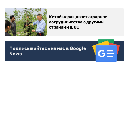
Создание парка реализуется в рамках задач
экологической акции «Таза Қазақстан».
Новые театр и стадион
В завершение рабочей поездки первому вице-
премьеру представили проекты развития деловой
зоны микрорайона Алтын Орда.
Здесь планируется строительство нового
музыкально-драматического театра и современного
футбольного стадиона вместимостью 35 тысяч
зрителей.
Почему это важно