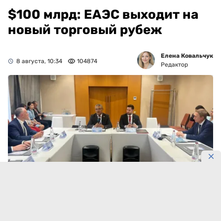
$100 млрд: ЕАЭС выходит на
новый торговый рубеж
Елена Ковальчук
8 августа, 10:34
104874
Редактор
Фото: eec.eaeunion.org
Внутренняя торговля ЕАЭС приближается к новому
рубежу.