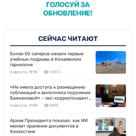
СЕЙЧАС ЧИТАЮТ
Более 50 саперов начали первые
учебные подрывы в Конаевском
гарнизоне
6 августа, 19:10
10373
«Не имела доступа к размещению
публикаций и выполняла поручения
Бажкеновой» – экс-корреспондент
Orda.kz Дуйсенова
6 августа, 21:55
8459
Архив Президента показал, как ИИ
меняет хранение документов в
Казахстане