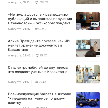
6 августа, 19:10
10373
«Не имела доступа к размещению
публикаций и выполняла поручения
Бажкеновой» – экс-корреспондент
Orda.kz Дуйсенова
6 августа, 21:55
8459
Архив Президента показал, как ИИ
меняет хранение документов в
Казахстане
6 августа, 22:45
8272
От электромобилей до спутников:
что создают ученые в Казахстане
6 августа, 21:19
7744
Военнослужащие Sarbaz+ выиграли
17 медалей на турнире по джиу-
джитсу