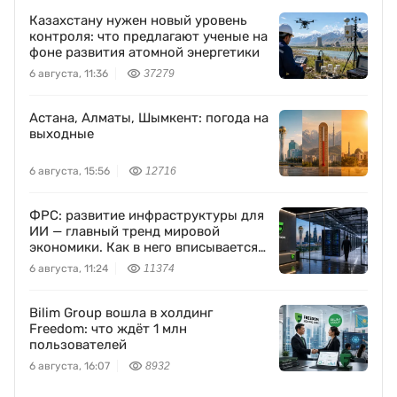
Казахстану нужен новый уровень
контроля: что предлагают ученые на
фоне развития атомной энергетики
6 августа, 11:36
37279
Астана, Алматы, Шымкент: погода на
выходные
6 августа, 15:56
12716
ФРС: развитие инфраструктуры для
ИИ — главный тренд мировой
экономики. Как в него вписывается
Freedom Holding Corp.
6 августа, 11:24
11374
Bilim Group вошла в холдинг
Freedom: что ждёт 1 млн
пользователей
6 августа, 16:07
8932