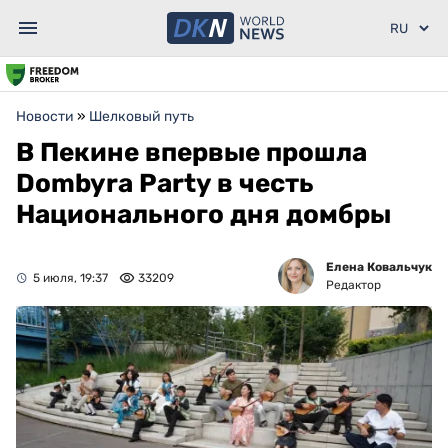
Новости
»
Шелковый путь
В Пекине впервые прошла
Dombyra Party в честь
Национального дня домбры
Елена Ковальчук
5 июля, 19:37
33209
Редактор