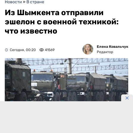
Новости
»
В стране
Из Шымкента отправили
эшелон с военной техникой:
что известно
Елена Ковальчук
Сегодня, 00:20
41569
Редактор
Фото: Пресс-служба Шымкентского гарнизона