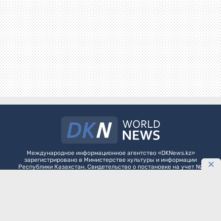
Международное информационное агентство «DKNews.kz»
зарегистрировано в Министерстве культуры и информации
Республики Казахстан. Свидетельство о постановке на учет №
10484-АА выдано 20 января 2010 года.
Как разместить агитационные материалы политическим партиям на
DKNews.kz