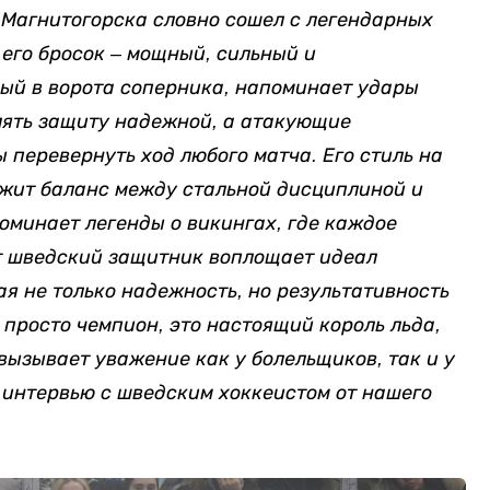
 Магнитогорска словно сошел с легендарных
его бросок – мощный, сильный и
ый в ворота соперника, напоминает удары
влять защиту надежной, а атакующие
 перевернуть ход любого матча. Его стиль на
ржит баланс между стальной дисциплиной и
минает легенды о викингах, где каждое
от шведский защитник воплощает идеал
я не только надежность, но результативность
е просто чемпион, это настоящий король льда,
вызывает уважение как у болельщиков, так и у
в интервью с шведским хоккеистом от нашего