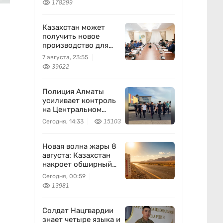
178299
Казахстан может
получить новое
производство для
химпрома и
7 августа, 23:55
энергетики
39622
Полиция Алматы
усиливает контроль
на Центральном
вещевом рынке
Сегодня, 14:33
15103
Новая волна жары 8
августа: Казахстан
накроет обширный
антициклон
Сегодня, 00:59
13981
Солдат Нацгвардии
знает четыре языка и