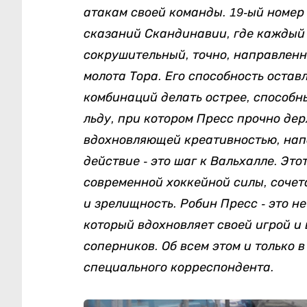
атакам своей команды. 19-ый номер
сказаний Скандинавии, где каждый 
сокрушительный, точно, направленн
молота Тора. Его способность оста
комбинаций делать острее, способны
льду,
при котором Пресс прочно де
вдохновляющей креативностью, напо
действие - это шаг к Вальхалле. Эт
современной хоккейной силы, сочета
и зрелищность. Робин Пресс - это н
который вдохновляет своей игрой и 
соперников. Об всем этом и только 
специального корреспондента.