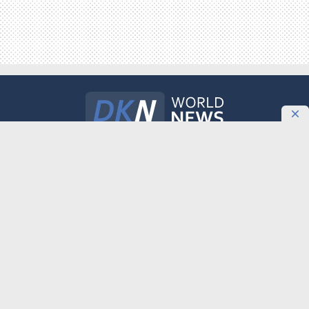
Международное информационное агентство «DKNews.kz»
зарегистрировано в Министерстве культуры и информации
Республики Казахстан. Свидетельство о постановке на учет №
10484-АА выдано 20 января 2010 года.
Как разместить агитационные материалы политическим партиям на
DKNews.kz
ТЕМА
ОБНОВЛЕНИЕ
О ПРОЕКТЕ
РЕКЛАМА
КОНТАКТЫ