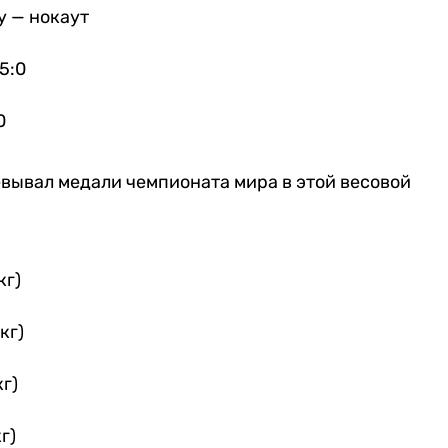
у — нокаут
5:0
0
евывал медали чемпионата мира в этой весовой
кг)
кг)
г)
г)