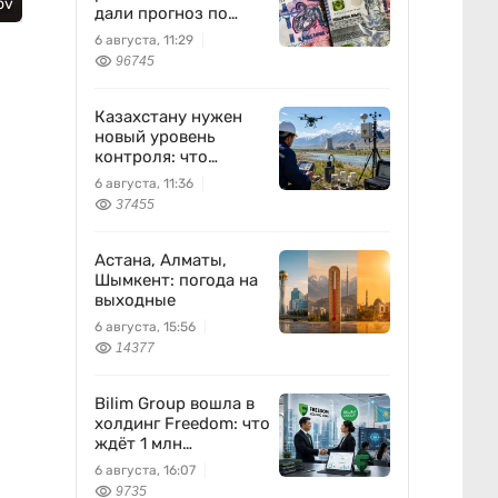
ov
дали прогноз по
доллару
6 августа, 11:29
96745
Казахстану нужен
новый уровень
контроля: что
предлагают ученые
6 августа, 11:36
на фоне развития
37455
атомной энергетики
Астана, Алматы,
Шымкент: погода на
выходные
6 августа, 15:56
14377
Bilim Group вошла в
холдинг Freedom: что
ждёт 1 млн
пользователей
6 августа, 16:07
9735