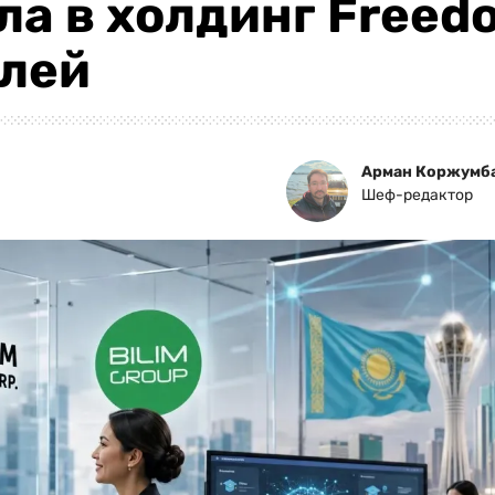
ла в холдинг Freed
елей
Арман Коржумб
Шеф-редактор