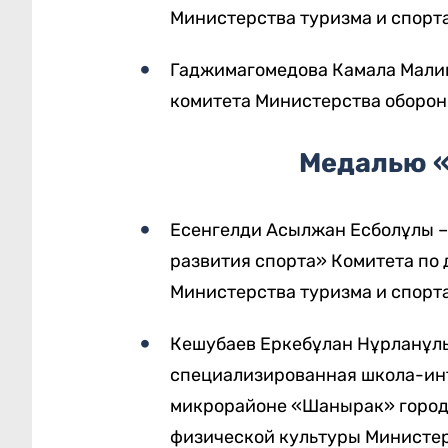
Министерства туризма и спорт
Гаджимагомедова Камала Малик
комитета Министерства обороны
Медалью «
Есенгелди Асылжан Есболұлы 
развития спорта» Комитета по 
Министерства туризма и спорт
Кешубаев Еркебұлан Нұрланұлы
специализированная школа-ин
микрорайоне «Шанырак» города
физической культуры Министер