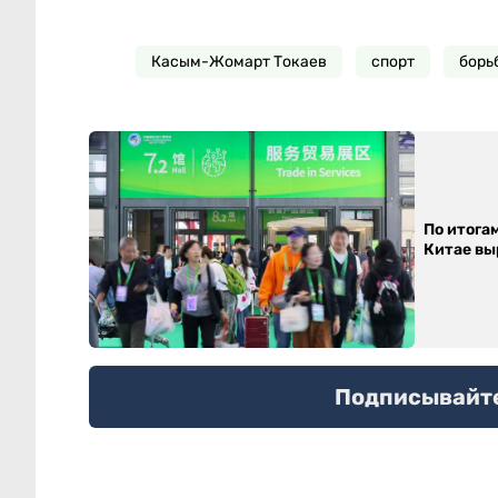
Касым-Жомарт Токаев
спорт
борь
По итога
Китае выр
Подписывайтес