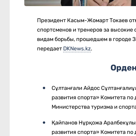
Президент Касым-Жомарт Токаев от
спортсменов и тренеров за высокие
видам борьбы, прошедшем в городе З
передает
DKNews.kz
.
Орден
Сұлтанғали Айдос Сұлтанғалиұ
развития спорта» Комитета по 
Министерства туризма и спорт
Қайпанов Нұрқожа Аралбекұлы
развития спорта» Комитета по 