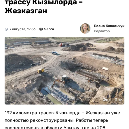
трассу Кызылорда –
Жезказган
Елена Ковальчук
7 августа, 19:56
53724
Редактор
Фото: Gov
192 километра трассы Кызылорда – Жезказган уже
полностью реконструированы. Работы теперь
сосредоточены в области Улытау, где на 208