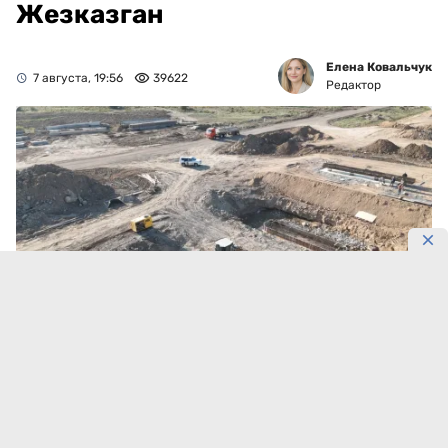
Жезказган
Елена Ковальчук
7 августа, 19:56
39622
Редактор
Фото: Gov
192 километра трассы Кызылорда – Жезказган уже
полностью реконструированы. Работы теперь
сосредоточены в области Улытау, где на 208
километрах дороги задействованы около 1 150