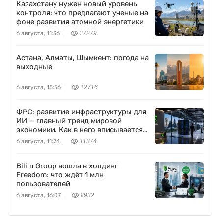
Казахстану нужен новый уровень
контроля: что предлагают ученые на
фоне развития атомной энергетики
6 августа, 11:36
37279
Астана, Алматы, Шымкент: погода на
выходные
6 августа, 15:56
12716
ФРС: развитие инфраструктуры для
ИИ — главный тренд мировой
экономики. Как в него вписывается
Freedom Holding Corp.
6 августа, 11:24
11374
Bilim Group вошла в холдинг
Freedom: что ждёт 1 млн
пользователей
6 августа, 16:07
8932