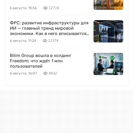
6 августа, 15:56
12716
ФРС: развитие инфраструктуры для
ИИ — главный тренд мировой
экономики. Как в него вписывается
Freedom Holding Corp.
6 августа, 11:24
11374
Bilim Group вошла в холдинг
Freedom: что ждёт 1 млн
пользователей
6 августа, 16:07
8932