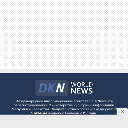
Международное информационное агентство «DKNews.kz»
зарегистрировано в Министерстве культуры и информации
Республики Казахстан. Свидетельство о постановке на учет №
10484-АА выдано 20 января 2010 года.
Как разместить агитационные материалы политическим партиям на
DKNews.kz