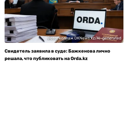
Фото: коллаж DKNews.kz/AI-generated
Свидетель заявила в суде: Бажкенова лично
решала, что публиковать на Orda.kz