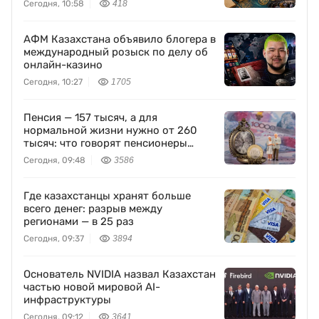
Сегодня, 10:58
418
АФМ Казахстана объявило блогера в
международный розыск по делу об
онлайн-казино
Сегодня, 10:27
1705
Пенсия — 157 тысяч, а для
нормальной жизни нужно от 260
тысяч: что говорят пенсионеры
Казахстана
Сегодня, 09:48
3586
Где казахстанцы хранят больше
всего денег: разрыв между
регионами — в 25 раз
Сегодня, 09:37
3894
Основатель NVIDIA назвал Казахстан
частью новой мировой AI-
инфраструктуры
Сегодня, 09:12
3641