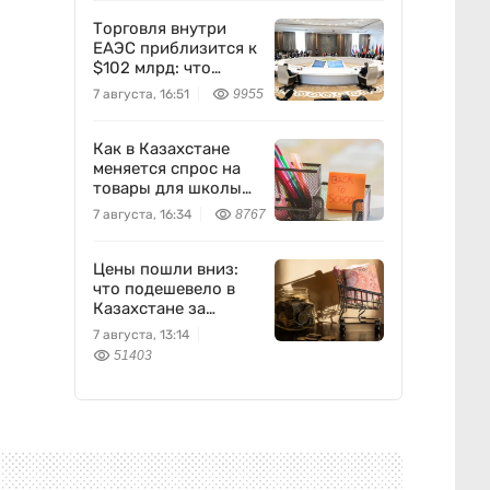
Торговля внутри
ЕАЭС приблизится к
$102 млрд: что
предложил
7 августа, 16:51
9955
Казахстан
Как в Казахстане
меняется спрос на
товары для школы
перед новым
7 августа, 16:34
8767
учебным годом —
исследование Yandex
Ads
Цены пошли вниз:
что подешевело в
Казахстане за
неделю
7 августа, 13:14
51403