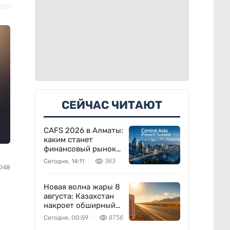
СЕЙЧАС ЧИТАЮТ
CAFS 2026 в Алматы:
каким станет
финансовый рынок
через 10 лет
Сегодня, 14:11
363
048
Новая волна жары 8
августа: Казахстан
накроет обширный
антициклон
Сегодня, 00:59
8756