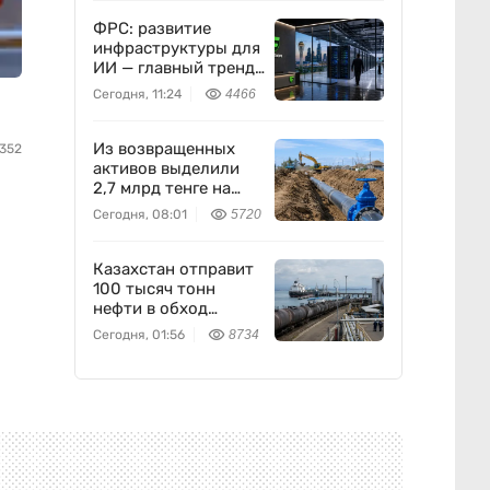
ФРС: развитие
инфраструктуры для
ИИ — главный тренд
мировой экономики.
Сегодня, 11:24
4466
Как в него
вписывается
Freedom Holding
Из возвращенных
352
Corp.
активов выделили
2,7 млрд тенге на
водоснабжение
Сегодня, 08:01
5720
Казахстан отправит
100 тысяч тонн
нефти в обход
России
Сегодня, 01:56
8734