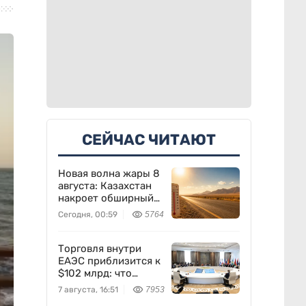
СЕЙЧАС ЧИТАЮТ
Новая волна жары 8
августа: Казахстан
накроет обширный
антициклон
Сегодня, 00:59
5764
Торговля внутри
ЕАЭС приблизится к
$102 млрд: что
предложил
7 августа, 16:51
7953
Казахстан