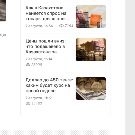
Как в Казахстане
меняется спрос на
товары для школы
перед новым
7 августа, 16:34
7194
учебным годом —
исследование Yandex
409
Ads
Цены пошли вниз:
что подешевело в
Казахстане за
неделю
7 августа, 13:14
28996
Доллар до 480 тенге:
каким будет курс на
новой неделе
7 августа, 11:19
44462