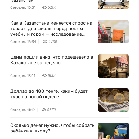
Казахстан
Сегодня, 16:51
5104
Как в Казахстане меняется спрос на
товары для школы перед новым
учебным годом — исследование
Yandex Ads
Сегодня, 16:34
4730
Цены пошли вниз: что подешевело в
Казахстане за неделю
Сегодня, 13:14
6006
Доллар до 480 тенге: каким будет
курс на новой неделе
Сегодня, 11:19
8679
Сколько денег нужно, чтобы собрать
ребёнка в школу?