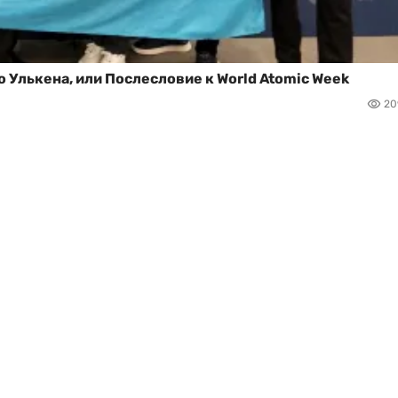
о Улькена, или Послесловие к World Atomic Week
20