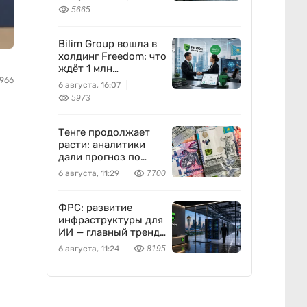
легкую
5665
промышленность
Bilim Group вошла в
холдинг Freedom: что
ждёт 1 млн
пользователей
966
6 августа, 16:07
5973
Тенге продолжает
расти: аналитики
дали прогноз по
доллару
6 августа, 11:29
7700
ФРС: развитие
инфраструктуры для
ИИ — главный тренд
мировой экономики.
6 августа, 11:24
8195
Как в него
вписывается
Freedom Holding
Corp.