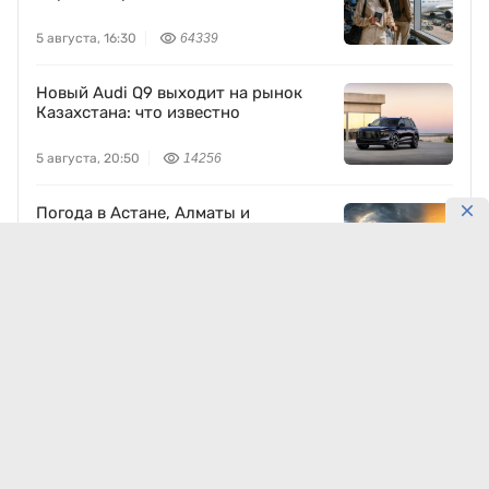
5 августа, 16:30
64339
Новый Audi Q9 выходит на рынок
Казахстана: что известно
5 августа, 20:50
14256
Погода в Астане, Алматы и
Шымкенте на 6–8 августа
Сегодня, 01:08
12265
Казахстанский бизнес идет в
Узбекистан: какие проекты готовят
5 августа, 16:44
10560
Через Каспий проложили цифровую
магистраль: что это изменит