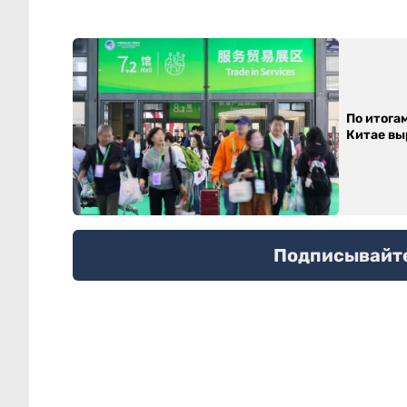
По итога
Китае выр
Подписывайтес