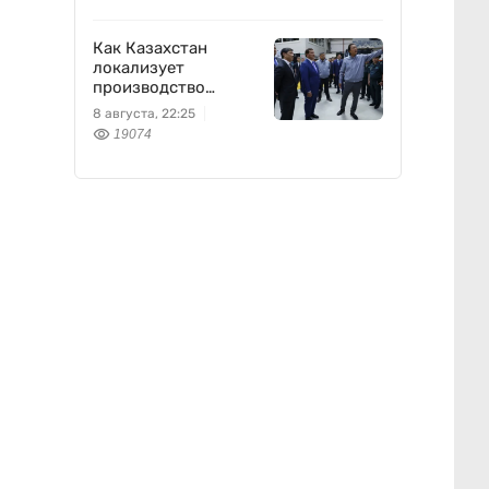
Как Казахстан
локализует
производство
оборонной техники
8 августа, 22:25
19074