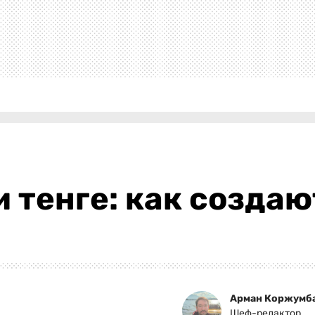
 тенге: как создаю
Арман Коржумб
Шеф-редактор