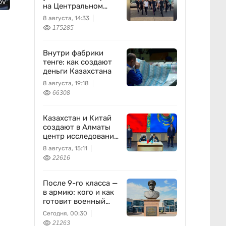
ov
на Центральном
вещевом рынке
8 августа, 14:33
175285
Внутри фабрики
тенге: как создают
деньги Казахстана
8 августа, 19:18
66308
Казахстан и Китай
создают в Алматы
центр исследований
землетрясений
8 августа, 15:11
22616
После 9-го класса —
в армию: кого и как
готовит военный
колледж
Сегодня, 00:30
21263