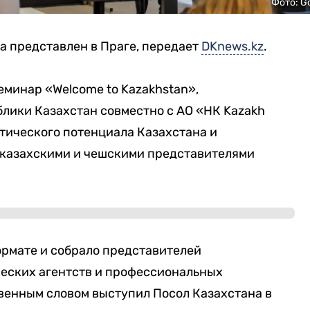
Фото: G
а представлен в Праге, передает
DKnews.kz
.
еминар «Welcome to Kazakhstan»,
лики Казахстан совместно с АО «НК Kazakh
стического потенциала Казахстана и
 казахскими и чешскими представителями
рмате и собрало представителей
ческих агентств и профессиональных
венным словом выступил Посол Казахстана в