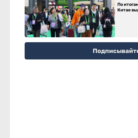
По итога
Китае выр
Подписывайтес