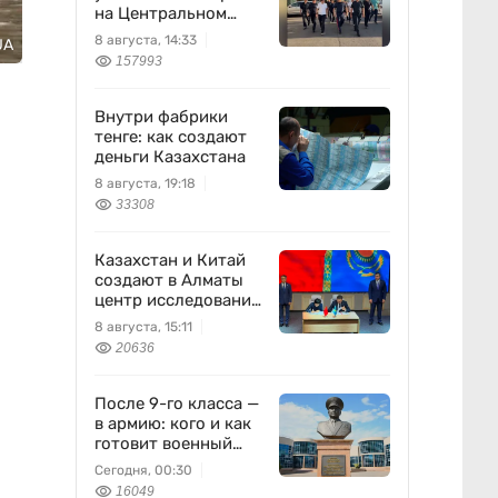
на Центральном
вещевом рынке
8 августа, 14:33
UA
157993
Внутри фабрики
тенге: как создают
деньги Казахстана
8 августа, 19:18
33308
Казахстан и Китай
создают в Алматы
центр исследований
землетрясений
8 августа, 15:11
20636
После 9-го класса —
в армию: кого и как
готовит военный
колледж
Сегодня, 00:30
16049