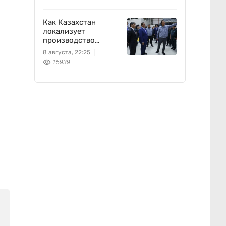
Как Казахстан
локализует
производство
оборонной техники
8 августа, 22:25
15939