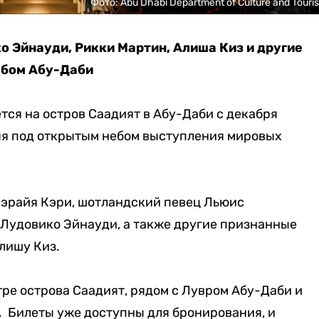
Фото: Abu Dhabi Department of Culture and Touri
о Эйнауди, Рикки Мартин, Алиша Киз и другие
ебом Абу-Даби
тся на остров Саадият в Абу-Даби с декабря
няя под открытым небом выступления мировых
Мэрайя Кэри, шотландский певец Льюис
 Лудовико Эйнауди, а также другие признанные
ишу Киз​.
ре острова Саадият, рядом с Лувром Абу-Даби и
 Билеты уже доступны для бронирования, и