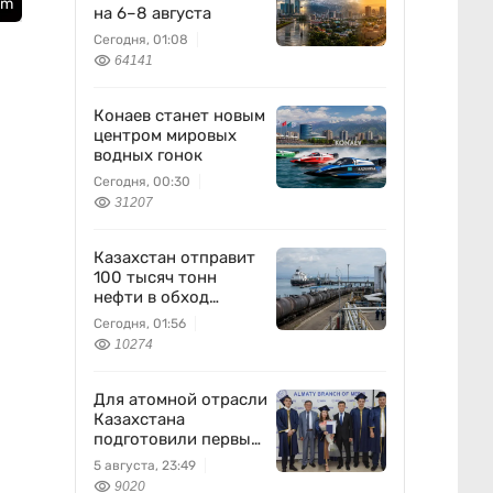
sm
на 6–8 августа
Сегодня, 01:08
64141
Конаев станет новым
центром мировых
водных гонок
Сегодня, 00:30
31207
Казахстан отправит
100 тысяч тонн
нефти в обход
России
Сегодня, 01:56
10274
Для атомной отрасли
Казахстана
подготовили первых
специалистов
5 августа, 23:49
9020