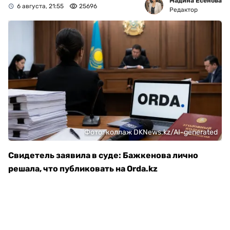
Мадина Есенова
6 августа, 21:55
25696
Редактор
Фото: коллаж DKNews.kz/AI-generated
Свидетель заявила в суде: Бажкенова лично
решала, что публиковать на Orda.kz