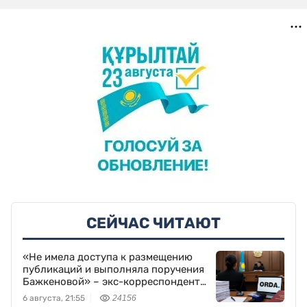
СЕЙЧАС ЧИТАЮТ
«Не имела доступа к размещению
публикаций и выполняла поручения
Бажкеновой» – экс-корреспондент
Orda.kz Дуйсенова
6 августа, 21:55
24156