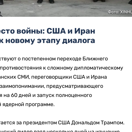
Фото: XINH
сто войны: США и Иран
 новому этапу диалога
ствуют о постепенном переходе Ближнего
о противостояния к сложному дипломатическому
анских СМИ, переговорщики США и Ирана
 взаимопонимании, предусматривающего
 на 60 дней и запуск полноценного
й ядерной программе.
тается за президентом США Дональдом Трампом.
ский лидер взял несколько дней на изучение