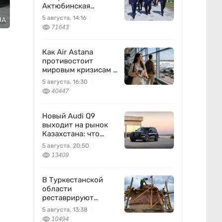
Актюбинская
область
5 августа, 14:16
UA
71643
Как Air Astana
противостоит
мировым кризисам в
авиации
5 августа, 16:30
40447
Новый Audi Q9
выходит на рынок
Казахстана: что
известно
5 августа, 20:50
13409
В Туркестанской
области
реставрируют
мавзолей Узбекали
5 августа, 13:38
Джанибекова
10494