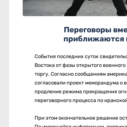
Переговоры вме
приближаются к
События последних суток свидетель
Востока от фазы открытого военног
торгу. Согласно сообщениям америк
согласовали проект меморандума о
продление режима прекращения огня
переговорного процесса по иранско
При этом окончательное решение ос
По имеющейся информации, американ