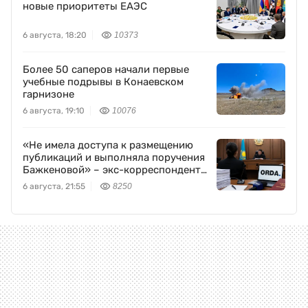
новые приоритеты ЕАЭС
6 августа, 18:20
10373
Более 50 саперов начали первые
учебные подрывы в Конаевском
гарнизоне
6 августа, 19:10
10076
«Не имела доступа к размещению
публикаций и выполняла поручения
Бажкеновой» – экс-корреспондент
Orda.kz Дуйсенова
6 августа, 21:55
8250