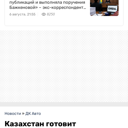
публикаций и выполняла поручения
Бажкеновой» – экс-корреспондент
Orda.kz Дуйсенова
6 августа, 21:55
8250
Новости
»
ДК Авто
Казахстан готовит