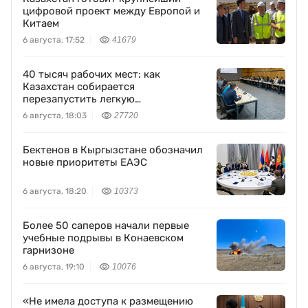
цифровой проект между Европой и
Китаем
6 августа, 17:52
41679
40 тысяч рабочих мест: как
Казахстан собирается
перезапустить легкую
промышленность
6 августа, 18:03
27720
Бектенов в Кыргызстане обозначил
новые приоритеты ЕАЭС
6 августа, 18:20
10373
Более 50 саперов начали первые
учебные подрывы в Конаевском
гарнизоне
6 августа, 19:10
10076
«Не имела доступа к размещению