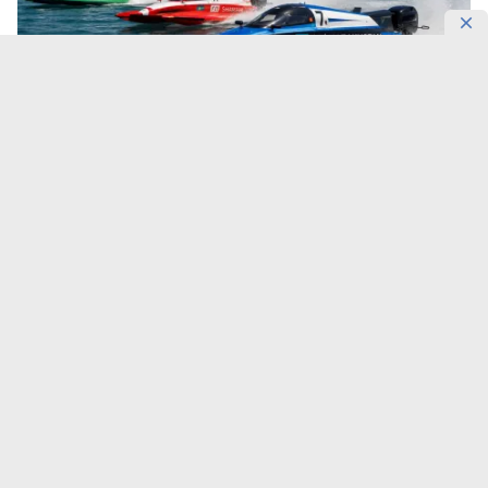
Фото: DKNews.kz / AI-generated
Вместе с этапом чемпионата Formula-1 H2O
регион получит новые производства, академию
пилотов и национальную сборную Казахстана.