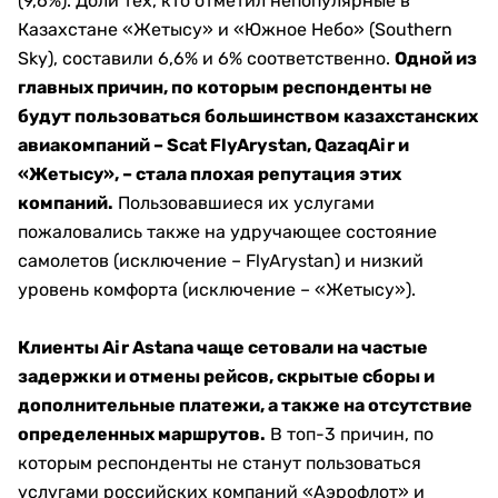
(9,6%). Доли тех, кто отметил непопулярные в
Казахстане «Жетысу» и «Южное Небо» (Southern
Sky), составили 6,6% и 6% соответственно.
Одной из
главных причин, по которым респонденты не
будут пользоваться большинством казахстанских
авиакомпаний – Scat FlyArystan, QazaqAir и
«Жетысу», – стала плохая репутация этих
компаний.
Пользовавшиеся их услугами
пожаловались также на удручающее состояние
самолетов (исключение – FlyArystan) и низкий
уровень комфорта (исключение – «Жетысу»).
Клиенты Air Astana чаще сетовали на частые
задержки и отмены рейсов, скрытые сборы и
дополнительные платежи, а также на отсутствие
определенных маршрутов.
В топ-3 причин, по
которым респонденты не станут пользоваться
услугами российских компаний «Аэрофлот» и