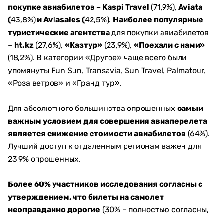
покупке авиабилетов – Kaspi Travel
(71,9%),
Aviata
(
43,8%)
и Aviasales (
42,5%).
Наиболее популярные
туристические агентства
для покупки авиабилетов
–
ht.kz
(27,6%),
«Казтур»
(23,9%),
«Поехали с нами»
(18,2%). В категории «Другое» чаще всего были
упомянуты Fun Sun, Transavia, Sun Travel, Palmatour,
«Роза ветров» и «Гранд тур».
Для абсолютного большинства опрошенных
самым
важным условием для совершения авиаперелета
является снижение стоимости авиабилетов
(64%).
Лучший доступ к отдаленным регионам важен для
23,9% опрошенных.
Более 60% участников исследования согласны с
утверждением, что билеты на самолет
неоправданно дорогие
(30% – полностью согласны,